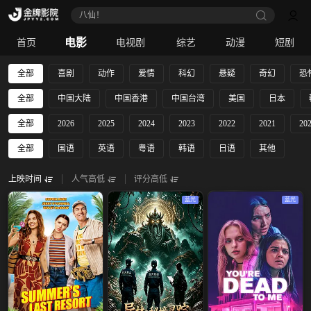
八仙！
电影
首页
电视剧
综艺
动漫
短剧
全部
喜剧
动作
爱情
科幻
悬疑
奇幻
恐
全部
中国大陆
中国香港
中国台湾
美国
日本
全部
2026
2025
2024
2023
2022
2021
20
全部
国语
英语
粤语
韩语
日语
其他
上映时间
人气高低
评分高低
蓝光
蓝光