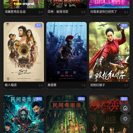
消暑胜地反击战
异林：秘境寻踪
对我来说你已经死了
6.0
6.0
6.1
蓝光
蓝光
痴人唱颂
奥德赛
双枪红娘子
5.9
7.6
5.7
蓝光
蓝光
蓝光